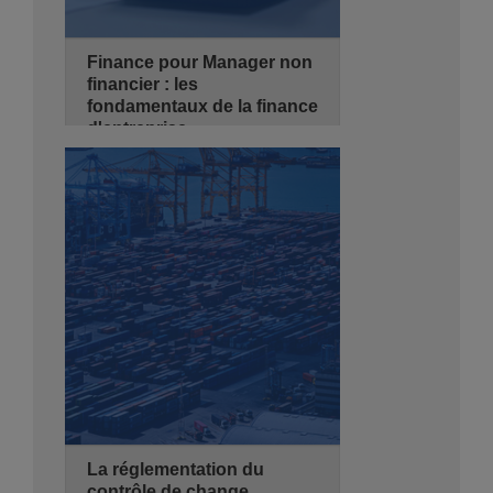
Finance pour Manager non
financier : les
fondamentaux de la finance
d'entreprise
21/09/2026
3 jours
de 08:30 - 14:00
Hyatt Regency Algiers
Se Pré-inscrire
Détails
La réglementation du
contrôle de change