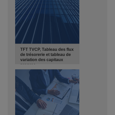
Se Pré-inscrire
Détails
TFT TVCP, Tableau des flux
de trésorerie et tableau de
variation des capitaux
propres
27/09/2026
3 jours
de 08:30 - 14:00
Hyatt Regency Algiers
Se Pré-inscrire
Détails