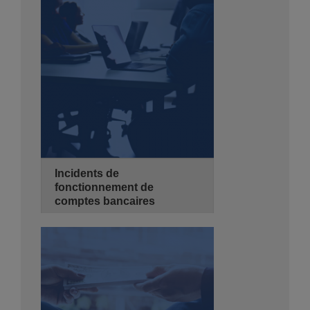
de 08:30 - 14:00
Hyatt Regency Algiers
Se Pré-inscrire
Détails
Incidents de
fonctionnement de
comptes bancaires
04/10/2026
2 jours
de 08:30 - 14:00
Hyatt Regency Algiers