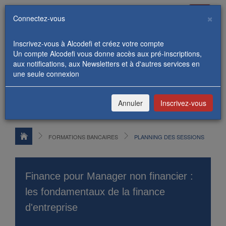
Toggle
×
Connectez-vous
navigati
Inscrivez-vous à Alcodefi et créez votre compte
Un compte Alcodefi vous donne accès aux pré-inscriptions,
aux notifications, aux Newsletters et à d'autres services en
une seule connexion
REJOIGNEZ-NOUS
CONNEXION / INSCRIPTION
Annuler
Inscrivez-vous
PRÉSENTATION
FORMATIONS
PLANNING
FORMATIONS BANCAIRES
PLANNING DES SESSIONS
La réglementation du contrôle de
L
change appliquée aux opérations de
d
commerce international
s