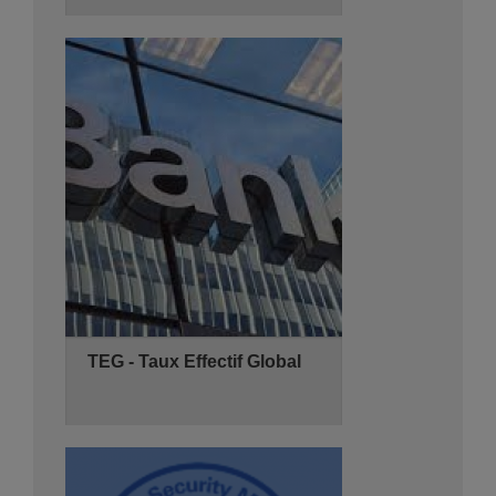
03/11/2026
3 jours
de 08:30 - 14:00
Hyatt Regency Algiers
Se Pré-inscrire
Détails
TEG - Taux Effectif Global
04/11/2026
2 jours