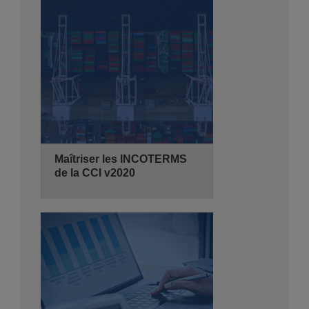
de 08:30 - 14:00
Hyatt Regency Algiers
Se Pré-inscrire
Détails
Maîtriser les INCOTERMS
de la CCI v2020
07/10/2026
2 jours
de 08:30 - 14:00
Hyatt Regency Algiers
Se Pré-inscrire
Détails