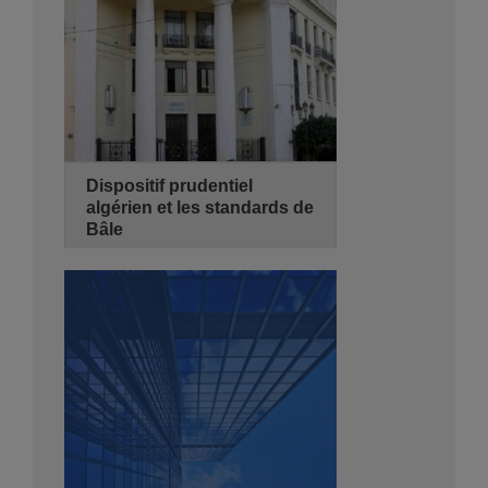
Se Pré-inscrire
Détails
Dispositif prudentiel
algérien et les standards de
Bâle
08/11/2026
3 jours
de 08:30 - 14:00
Hyatt Regency Algiers
Se Pré-inscrire
Détails