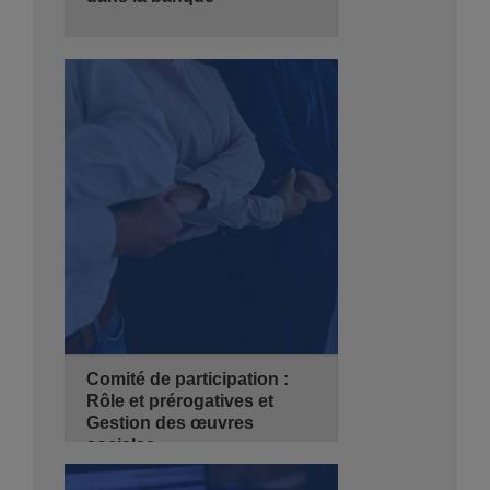
25/10/2026
3 jours
de 08:30 - 14:00
Hyatt Regency Algiers
Se Pré-inscrire
Détails
Comité de participation :
Rôle et prérogatives et
Gestion des œuvres
sociales
25/10/2026