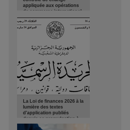
appliquée aux opérations
de commerce international
22/09/2026
2 jours
de 08:30 - 14:00
Hyatt Regency Algiers
Se Pré-inscrire
Détails
La Loi de finances 2026 à la
lumière des textes
d'application publiés
depuis sa promulgation à
ce jour
22/09/2026