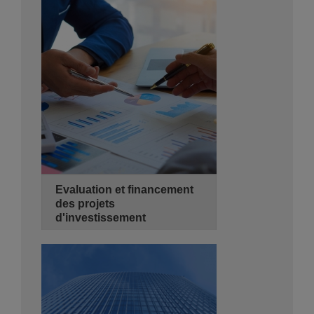
2 jours
de 08:30 - 14:00
Hyatt Regency Algiers
Se Pré-inscrire
Détails
Evaluation et financement
des projets
d'investissement
22/09/2026
3 jours
de 08:30 - 14:00
Hyatt Regency Algiers