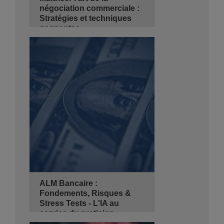
négociation commerciale :
Stratégies et techniques
gagnantes
13/10/2026
3 jours
de 08:30 - 14:00
Hyatt Regency Algiers
Se Pré-inscrire
Détails
ALM Bancaire :
Fondements, Risques &
Stress Tests - L'IA au
service du praticien