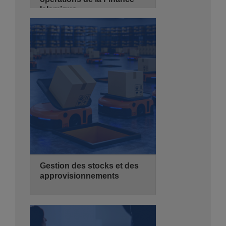
Islamique
29/09/2026
3 jours
de 08:30 - 14:00
Hyatt Regency Algiers
Se Pré-inscrire
Détails
Gestion des stocks et des
approvisionnements
29/09/2026
3 jours