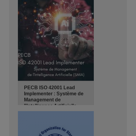
18/10/2026
3 jours
de 08:30 - 14:00
Hyatt Regency Algiers
Se Pré-inscrire
Détails
PECB ISO 42001 Lead
Implementer : Système de
Management de
l'Intelligence Artificielle
(SMIA)
18/10/2026
4 jours
de 08:30 - 14:00