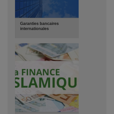
Garanties bancaires
internationales
08/11/2026
3 jours
de 08:30 - 14:00
Hyatt Regency Algiers
Se Pré-inscrire
Détails