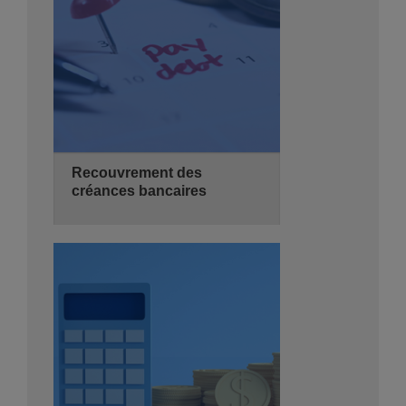
Se Pré-inscrire
Détails
Recouvrement des
créances bancaires
27/10/2026
3 jours
de 08:30 - 14:00
Hyatt Regency Algiers
Se Pré-inscrire
Détails