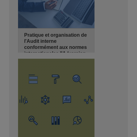
Pratique et organisation de
l'Audit interne
conformément aux normes
internationales IIA (version
2024)
27/09/2026
3 jours
de 08:30 - 14:00
Hyatt Regency Algiers
Se Pré-inscrire
Détails