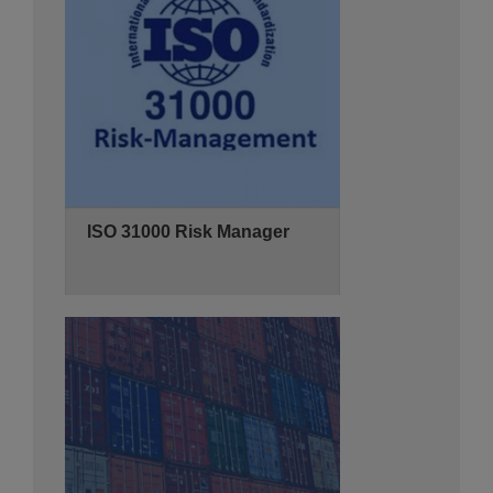
Hyatt Regency Algiers
Se Pré-inscrire
Détails
ISO 31000 Risk Manager
18/10/2026
3 jours
de 08:30 - 14:00
Hyatt Regency Algiers
Se Pré-inscrire
Détails