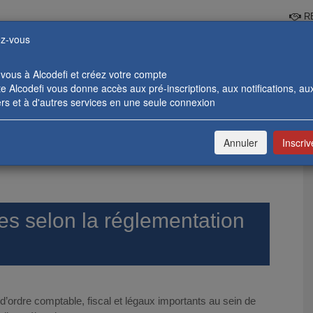
RE
z-vous
-vous à Alcodefi et créez votre compte
 Alcodefi vous donne accès aux pré-inscriptions, aux notifications, au
rs et à d'autres services en une seule connexion
 BANCAIRES
FORMATIONS ENTREPRISES
CATALOGUE & 
Annuler
Inscri
S SELON LA RÉGLEMENTATION DES CHANGES
des selon la réglementation
d’ordre comptable, fiscal et légaux importants au sein de