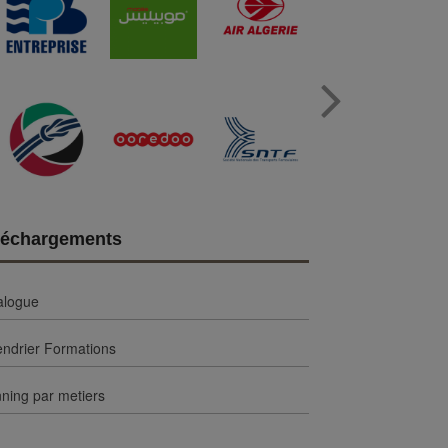
Next
léchargements
alogue
endrier Formations
ning par metiers