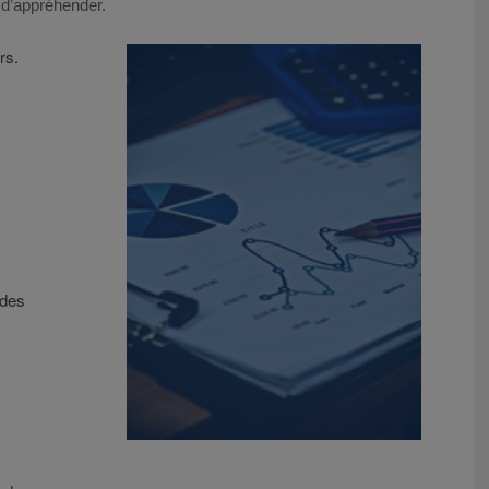
& d’appréhender.
rs.
ndes