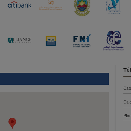
Té
Cat
Cal
Plan