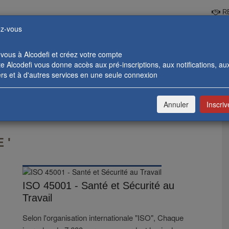
RE
z-vous
-vous à Alcodefi et créez votre compte
 Alcodefi vous donne accès aux pré-inscriptions, aux notifications, au
rs et à d'autres services en une seule connexion
 BANCAIRES
FORMATIONS ENTREPRISES
CATALOGUE & 
Annuler
Inscri
 '
ISO 45001 - Santé et Sécurité au
Travail
Selon l'organisation internationale "ISO", Chaque