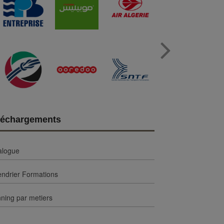
Next
léchargements
alogue
endrier Formations
ning par metiers