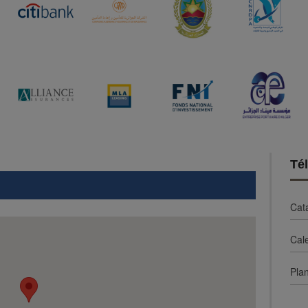
Té
Cat
Cal
Plan