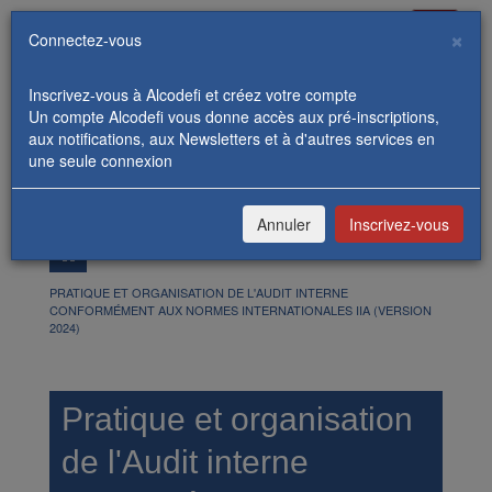
Toggle
×
Connectez-vous
navigati
Inscrivez-vous à Alcodefi et créez votre compte
Un compte Alcodefi vous donne accès aux pré-inscriptions,
aux notifications, aux Newsletters et à d'autres services en
une seule connexion
REJOIGNEZ-NOUS
CONNEXION / INSCRIPTION
Annuler
Inscrivez-vous
FORMATIONS
PRATIQUE ET ORGANISATION DE L'AUDIT INTERNE
CONFORMÉMENT AUX NORMES INTERNATIONALES IIA (VERSION
2024)
Pratique et organisation
de l'Audit interne