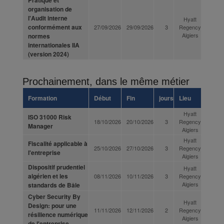
organisation de
l'Audit interne
Hyatt
conformément aux
27/09/2026
29/09/2026
3
Regency
Algiers
normes
internationales IIA
(version 2024)
Prochainement, dans le même métier
Formation
Début
Fin
jours
Lieu
Hyatt
ISO 31000 Risk
18/10/2026
20/10/2026
3
Regency
Manager
Algiers
Hyatt
Fiscalité applicable à
25/10/2026
27/10/2026
3
Regency
l'entreprise
Algiers
Dispositif prudentiel
Hyatt
algérien et les
08/11/2026
10/11/2026
3
Regency
Algiers
standards de Bâle
Cyber Security By
Hyatt
Design: pour une
11/11/2026
12/11/2026
2
Regency
résilience numérique
Algiers
de l'entreprise