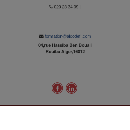
020 23 34 09 |
formation@alcodefi.com
04,rue Hassiba Ben Bouali
Rouiba Alger,16012
FORMATION CERTIFIANTES
CONSEILS & EXPERTISE
A LA CARTE