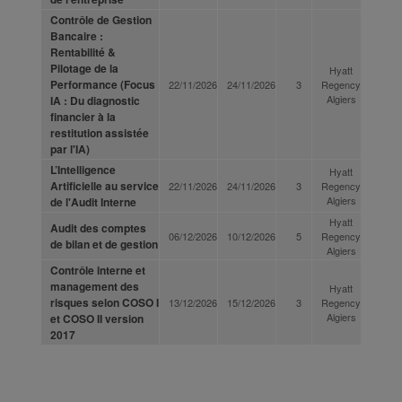
Contrôle de Gestion
Bancaire :
Rentabilité &
Pilotage de la
Hyatt
Performance (Focus
22/11/2026
24/11/2026
3
Regency
Algiers
IA : Du diagnostic
financier à la
restitution assistée
par l'IA)
L’Intelligence
Hyatt
Artificielle au service
22/11/2026
24/11/2026
3
Regency
Algiers
de l'Audit Interne
Hyatt
Audit des comptes
06/12/2026
10/12/2026
5
Regency
de bilan et de gestion
Algiers
Contrôle interne et
management des
Hyatt
risques selon COSO I
13/12/2026
15/12/2026
3
Regency
Algiers
et COSO II version
2017