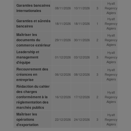
Hyatt
Garanties bancaires
08/11/2026
10/11/2026
3
Regency
internationales
Algiers
Hyatt
Garanties et sûretés
18/11/2026
18/11/2026
1
Regency
bancaires
Algiers
Maîtriser les
Hyatt
documents du
29/11/2026
30/11/2026
2
Regency
Algiers
commerce extérieur
Leadership et
Hyatt
management
01/12/2026
03/12/2026
3
Regency
Algiers
d'équipe
Recouvrement des
Hyatt
créances en
06/12/2026
08/12/2026
3
Regency
Algiers
entreprise
Rédaction du cahier
des charges
Hyatt
conformément à la
16/12/2026
17/12/2026
2
Regency
Algiers
réglementation des
marchés publics
Maîtriser les
Hyatt
opérations
22/12/2026
24/12/2026
3
Regency
Algiers
d'exportation