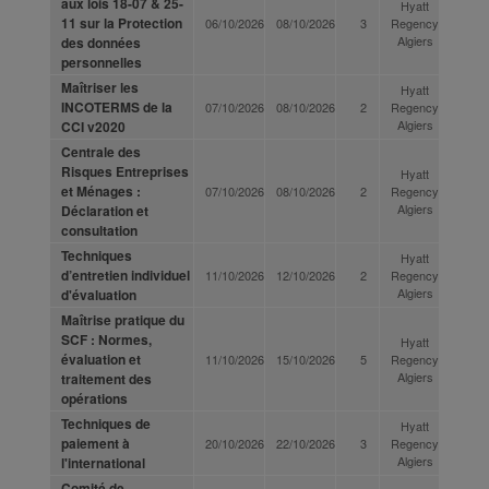
aux lois 18-07 & 25-
Hyatt
11 sur la Protection
06/10/2026
08/10/2026
3
Regency
Algiers
des données
personnelles
Maîtriser les
Hyatt
INCOTERMS de la
07/10/2026
08/10/2026
2
Regency
Algiers
CCI v2020
Centrale des
Risques Entreprises
Hyatt
et Ménages :
07/10/2026
08/10/2026
2
Regency
Algiers
Déclaration et
consultation
Techniques
Hyatt
d’entretien individuel
11/10/2026
12/10/2026
2
Regency
Algiers
d'évaluation
Maîtrise pratique du
SCF : Normes,
Hyatt
évaluation et
11/10/2026
15/10/2026
5
Regency
Algiers
traitement des
opérations
Techniques de
Hyatt
paiement à
20/10/2026
22/10/2026
3
Regency
Algiers
l'international
Comité de