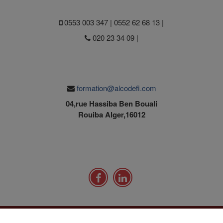
0553 003 347 | 0552 62 68 13 |
020 23 34 09 |
formation@alcodefi.com
04,rue Hassiba Ben Bouali
Rouiba Alger,16012
FORMATION CERTIFIANTES