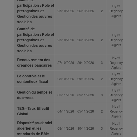
participation : Rôle et
Hyatt
prérogatives et
25/10/2026
26/10/2026
2
Regency
Algiers
Gestion des œuvres
sociales
Comité de
participation : Rôle et
Hyatt
prérogatives et
25/10/2026
26/10/2026
2
Regency
Algiers
Gestion des œuvres
sociales
Hyatt
Recouvrement des
27/10/2026
29/10/2026
3
Regency
créances bancaires
Algiers
Hyatt
Le contrôle et le
28/10/2026
29/10/2026
2
Regency
contentieux fiscal
Algiers
Hyatt
Gestion du temps et
03/11/2026
05/11/2026
3
Regency
du stress
Algiers
Hyatt
TEG - Taux Effectif
04/11/2026
05/11/2026
2
Regency
Global
Algiers
Dispositif prudentiel
Hyatt
algérien et les
08/11/2026
10/11/2026
3
Regency
Algiers
standards de Bâle