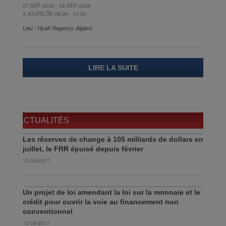
27,SEP 2026 - 29,SEP 2026
3 JOURS DE 08:30 - 14:00
Lieu : Hyatt Regency Algiers
LIRE LA SUITE
ACTUALITÉS
Les réserves de change à 105 milliards de dollars en
juillet, le FRR épuisé depuis février
12-09-2017
Un projet de loi amendant la loi sur la monnaie et le
crédit pour ouvrir la voie au financement non
conventionnel
12-09-2017