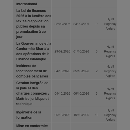
international
La Loi de finances
2026 à la lumière des
Hyatt
textes d'application
22/09/2026
23/09/2026
2
Regency
publiés depuis sa
Algiers
promulgation à ce
jour
La Gouvernance et la
Hyatt
Conformité Sharia’a
29/09/2026
01/10/2026
3
Regency
des opérations de la
Algiers
Finance Islamique
Incidents de
Hyatt
fonctionnement de
04/10/2026
05/10/2026
2
Regency
Algiers
comptes bancaires
Gestion intégrée de
la paie et des
Hyatt
charges connexes :
04/10/2026
06/10/2026
3
Regency
Algiers
Maîtrise juridique et
technique
Hyatt
Ingénierie de la
06/10/2026
15/10/2026
10
Regency
formation
Algiers
Mise en conformité