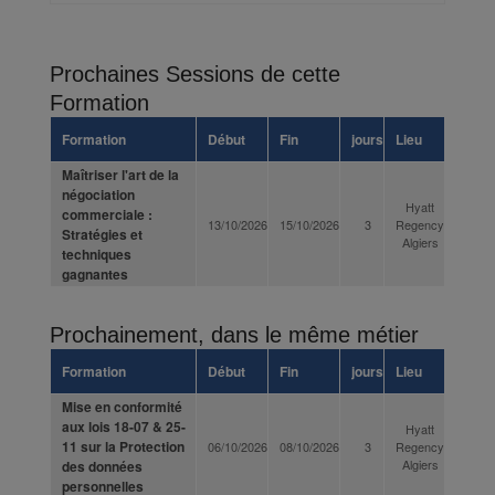
Prochaines Sessions de cette
Formation
Formation
Début
Fin
jours
Lieu
Maîtriser l'art de la
négociation
Hyatt
commerciale :
13/10/2026
15/10/2026
3
Regency
Stratégies et
Algiers
techniques
gagnantes
Prochainement, dans le même métier
Formation
Début
Fin
jours
Lieu
Mise en conformité
aux lois 18-07 & 25-
Hyatt
11 sur la Protection
06/10/2026
08/10/2026
3
Regency
Algiers
des données
personnelles